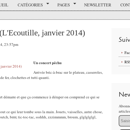
UEIL
CATÉGORIES
PAGES
NEWSLETTER
CON
(L'Ecoutille, janvier 2014)
Sui
014, 23:57pm
Fa
RS
Un concert pêchu
Arrivée bric-à-brac sur le plateau, casseroles,
de fer, clochettes et tutti quanti.
New
ert démarre et que ça commence à déraper on comprend ce qui se
Abonne
article
out ce qui leur tombe sous la main. Jouets, vaisselles, autre chose,
froutch, brrrr, tic-toc-tac, ssshhh, zzzimmmm, broum, glglglglgl,
Email