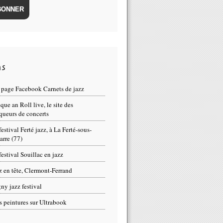
ns
page Facebook Carnets de jazz
que an Roll live, le site des
queurs de concerts
festival Ferté jazz, à La Ferté-sous-
arre (77)
festival Souillac en jazz
z en tête, Clermont-Ferrand
ny jazz festival
 peintures sur Ultrabook