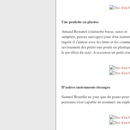
Une poulette en plastoc
Arnaud Rouanet (clarinette basse, saxos et
samplers, percus sauvages) joue d'un instrume
taquin il s'amuse avec les titres et les com
ravissement des petits une poule en plastique
le pavillon du saxo. A occasion un petit cou
D'autres instruments étranges
Samuel Bourille ne joue que du piano pour l
personne n'est capable de nommer: un euph