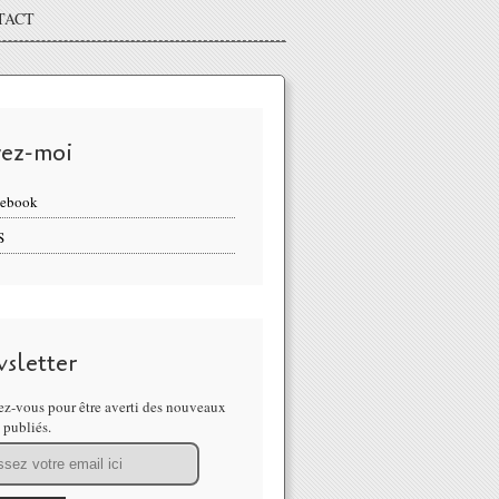
TACT
vez-moi
cebook
S
sletter
z-vous pour être averti des nouveaux
s publiés.