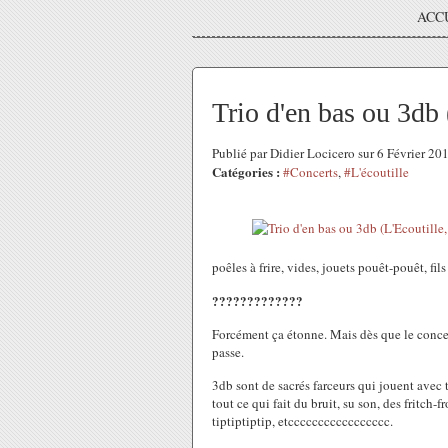
ACC
Trio d'en bas ou 3db 
Publié par Didier Locicero sur 6 Février 2
Catégories :
#Concerts
,
#L'écoutille
poêles à frire, vides, jouets pouêt-pouêt, fils 
?????????????
Forcément ça étonne. Mais dès que le conc
passe.
3db sont de sacrés farceurs qui jouent avec t
tout ce qui fait du bruit, su son, des fritch-
tiptiptiptip, etccccccccccccccccc.