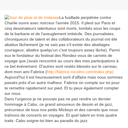
La fusillade perpétrée contre
Charlie ouvre avec noirceur l'année 2015. Il pleut sur Paris et
cinq dessinateurs talentueux sont morts, tombés sous les coups
de la barbarie et de l'aveuglement imbécile. Des journalistes,
chroniqueurs de talent et des collaborateurs du journal ont été
abattus lâchement (je ne sais pas s'il existe des abattages
courageux, abattre quelqu'un c'est toujours assez lâche). Parmi
eux le fondateur du festival des Rendez-vous de carnets de
voyage que j'avais rencontré au cours des mes participations à
ce bel événement. D'autres sont restés blessés sur le carreau,
dont mon ami Fabrice (
http://fabrice-nicolino.com/index.php)
Aujourd'hui il est heureusement sorti d'affaire mais nous sommes
passés près d'un autre malheur. Fabrice on compte sur toi pour
te remettre rapidement sur pied. Et tu peux également compter
sur nous.
Dans l'urgence je ne pouvais pas ne pas rendre un dernier
hommage à Cabu, ce grand amoureux de dessin et de jazz,
précurseur de tous nos petits Mickeys et des carnets que nous
traînons de concerts en voyages. Et quel talent en trois quatre
traits. Cabu soigne-toi bien au paradis du jazz.