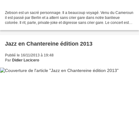
Zebson est un sacré personnage. Il a beaucoup voyagé. Venu du Cameroun
il est passé par Berlin et a atterri sans crier gare dans notre banlieue
colorée. Il rit, parle, private-joke et digresse sans crier gare. Le concert est
une soirée conte autant qu'une...
Jazz en Chantereine édition 2013
Publié le 16/11/2013 à 19:48
Par
Didier Locicero