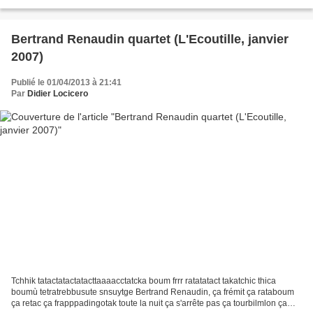
amplis, des câbles et cinq...
Bertrand Renaudin quartet (L'Ecoutille, janvier
2007)
Publié le 01/04/2013 à 21:41
Par
Didier Locicero
Tchhik tatactatactatacttaaaacctatcka boum frrr ratatatact takatchic thica
boumù tetratrebbusute snsuytge Bertrand Renaudin, ça frémit ça rataboum
ça retac ça frapppadingotak toute la nuit ça s'arrête pas ça tourbilmlon ça