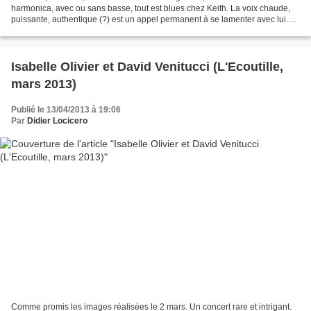
harmonica, avec ou sans basse, tout est blues chez Keith. La voix chaude,
puissante, authentique (?) est un appel permanent à se lamenter avec lui.
C'est communicatif. Mais paradoxalement...
Isabelle Olivier et David Venitucci (L'Ecoutille,
mars 2013)
Publié le 13/04/2013 à 19:06
Par
Didier Locicero
Comme promis les images réalisées le 2 mars. Un concert rare et intrigant.