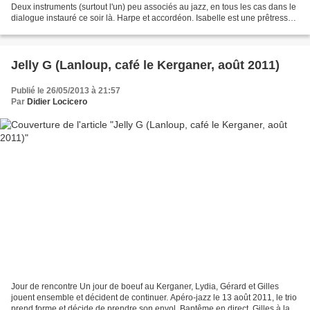
Deux instruments (surtout l'un) peu associés au jazz, en tous les cas dans le
dialogue instauré ce soir là. Harpe et accordéon. Isabelle est une prêtresse
vaudoue qui tire un son...
Jelly G (Lanloup, café le Kerganer, août 2011)
Publié le 26/05/2013 à 21:57
Par
Didier Locicero
Jour de rencontre Un jour de boeuf au Kerganer, Lydia, Gérard et Gilles
jouent ensemble et décident de continuer. Apéro-jazz le 13 août 2011, le trio
prend forme et décide de prendre son envol. Baptême en direct. Gilles à la