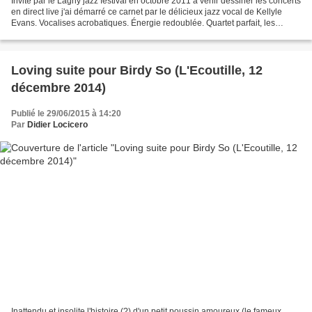
Invité par le Lagny jazz festival en octobre 2011 à venir dessiner les concerts
en direct live j'ai démarré ce carnet par le délicieux jazz vocal de Kellyle
Evans. Vocalises acrobatiques. Énergie redoublée. Quartet parfait, les
musiciens qui l'accompagnent...
Loving suite pour Birdy So (L'Ecoutille, 12
décembre 2014)
Publié le 29/06/2015 à 14:20
Par
Didier Locicero
Inattendu et insolite l'histoire (?) d'un petit poussin amoureux (le fameux