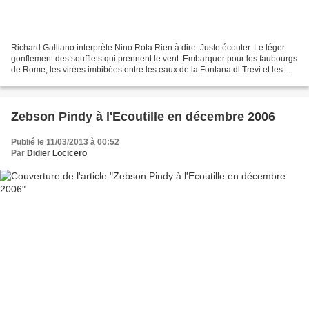
Richard Galliano interprète Nino Rota Rien à dire. Juste écouter. Le léger
gonflement des soufflets qui prennent le vent. Embarquer pour les faubourgs
de Rome, les virées imbibées entre les eaux de la Fontana di Trevi et les
ruines de la Via Appia. Fellini...
Zebson Pindy à l'Ecoutille en décembre 2006
Publié le 11/03/2013 à 00:52
Par
Didier Locicero