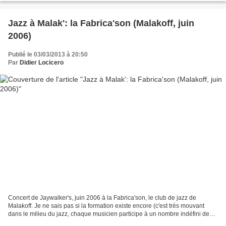
Jazz à Malak': la Fabrica'son (Malakoff, juin
2006)
Publié le 03/03/2013 à 20:50
Par
Didier Locicero
Concert de Jaywalker's, juin 2006 à la Fabrica'son, le club de jazz de
Malakoff. Je ne sais pas si la formation existe encore (c'est très mouvant
dans le milieu du jazz, chaque musicien participe à un nombre indéfini de
trios-quartets-quintets-et tutti,...