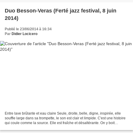
Duo Besson-Veras (Ferté jazz festival, 8 juin
2014)
Publié le 23/06/2014 à 16:34
Par
Didier Locicero
Entre lave brûlante et eau claire Seule, droite, belle, digne, inspirée, elle
souffle large dans sa trompette, le son est clair et limpide. C'est une histoire
qui coule comme la source. Elle est fraîche et désaltérante. On y boit
volontiers. Airelle est...