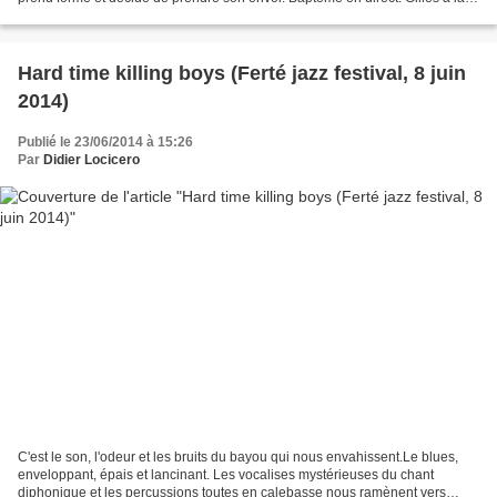
basse, doigté subtil et feutré,...
Hard time killing boys (Ferté jazz festival, 8 juin
2014)
Publié le 23/06/2014 à 15:26
Par
Didier Locicero
C'est le son, l'odeur et les bruits du bayou qui nous envahissent.Le blues,
enveloppant, épais et lancinant. Les vocalises mystérieuses du chant
diphonique et les percussions toutes en calebasse nous ramènent vers