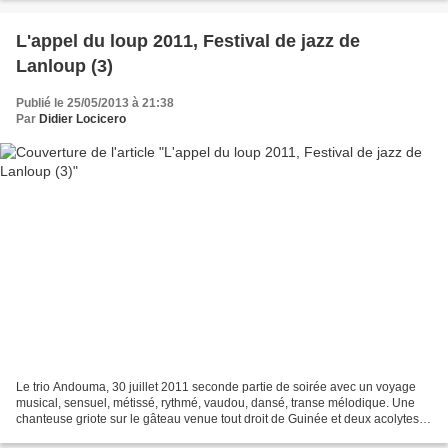
L'appel du loup 2011, Festival de jazz de
Lanloup (3)
Publié le 25/05/2013 à 21:38
Par
Didier Locicero
Le trio Andouma, 30 juillet 2011 seconde partie de soirée avec un voyage
musical, sensuel, métissé, rythmé, vaudou, dansé, transe mélodique. Une
chanteuse griote sur le gâteau venue tout droit de Guinée et deux acolytes
percussions piano cultivé et malin...