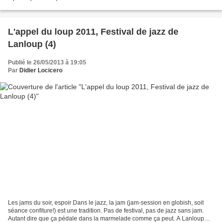
l'Afrique ancestrale. Le blues est bien...
L'appel du loup 2011, Festival de jazz de
Lanloup (4)
Publié le 26/05/2013 à 19:05
Par
Didier Locicero
Les jams du soir, espoir Dans le jazz, la jam (jam-session en globish, soit
séance confiture!) est une tradition. Pas de festival, pas de jazz sans jam.
Autant dire que ça pédale dans la marmelade comme ça peut. A Lanloup