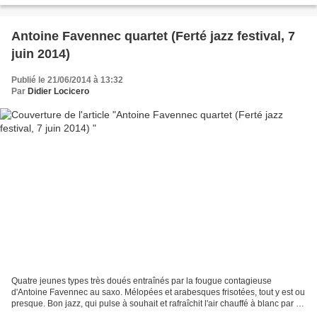
Antoine Favennec quartet (Ferté jazz festival, 7
juin 2014)
Publié le 21/06/2014 à 13:32
Par
Didier Locicero
Quatre jeunes types très doués entraînés par la fougue contagieuse
d'Antoine Favennec au saxo. Mélopées et arabesques frisotées, tout y est ou
presque. Bon jazz, qui pulse à souhait et rafraîchit l'air chauffé à blanc par le
soleil printanier sur cette...