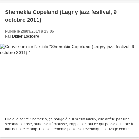
Shemekia Copeland (Lagny jazz festival, 9
octobre 2011)
Publié le 29/09/2014 à 15:06
Par
Didier Locicero
Elle a la santé Shemekia, ça bouge à qui mieux mieux, elle arrête pas une
seconde, danse, hurle, se trémousse, frappe sur tout ce qui passe et rigole à
tout bout de champ. Elle se démonte pas et se revendique sauvage comme
une biche (une panthère?) lâchée...