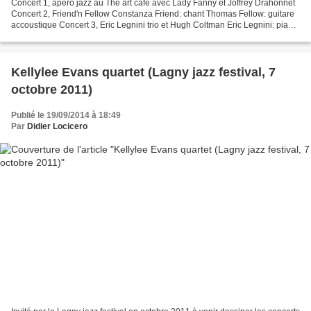
Concert 1, apéro jazz au Thé art café avec Lady Fanny et Joffrey Drahonnet
Concert 2, Friend'n Fellow Constanza Friend: chant Thomas Fellow: guitare
accoustique Concert 3, Eric Legnini trio et Hugh Coltman Eric Legnini: piano
et Fender Rhodes Hugh Coltman:...
Kellylee Evans quartet (Lagny jazz festival, 7
octobre 2011)
Publié le 19/09/2014 à 18:49
Par
Didier Locicero