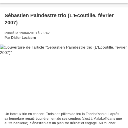
malade à taper ça caresse ça...
Sébastien Paindestre trio (L'Ecoutille, février
2007)
Publié le 19/04/2013 à 23:42
Par
Didier Locicero
Un fameux trio en concert. Trois des piliers de feu la Fabrica'son qui après
sa fermeture renaît régulièrement de ses cendres (c'est à Malakoff dans une
autre banlieue). Sébastien est un pianiste délicat et engagé. Au toucher
vraiment merveilleux. Ses...